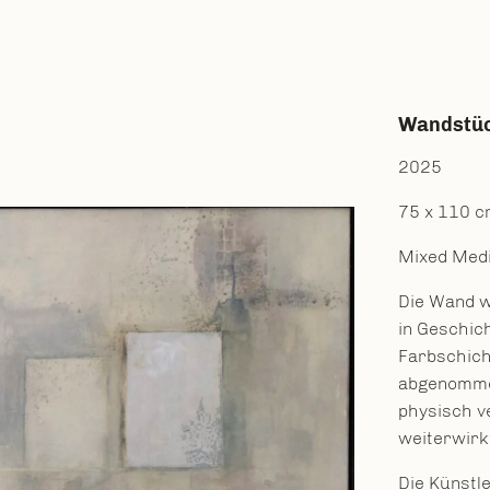
Wandstüc
2025
75 x 110 
Mixed Medi
Die Wand w
in Geschic
Farbschich
abgenommen
physisch v
weiterwirk
Die Künstle