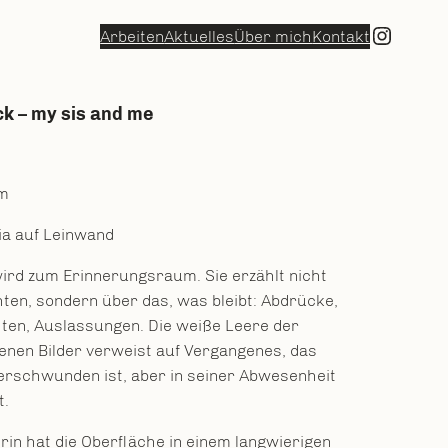
Insta
Arbeiten
Aktuelles
Über mich
Kontakt
k – my sis and me
cm
a auf Leinwand
ird zum Erinnerungsraum. Sie erzählt nicht
hten, sondern über das, was bleibt: Abdrücke,
ten, Auslassungen. Die weiße Leere der
en Bilder verweist auf Vergangenes, das
erschwunden ist, aber in seiner Abwesenheit
t.
rin hat die Oberfläche in einem langwierigen