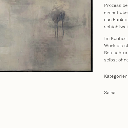
Prozess be
erneut übe
das Funktio
schichtweis
Im Kontext
Werk als st
Betrachtun
selbst ohn
Kategorien
Serie: