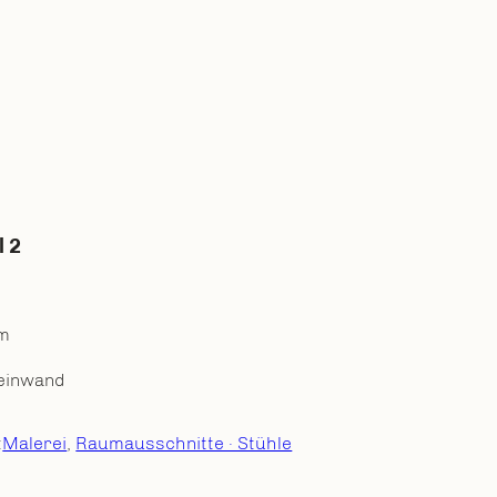
l 2
cm
Leinwand
:
Malerei
, 
Raumausschnitte · Stühle